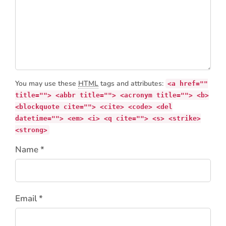
You may use these
HTML
tags and attributes:
<a href=""
title=""> <abbr title=""> <acronym title=""> <b>
<blockquote cite=""> <cite> <code> <del
datetime=""> <em> <i> <q cite=""> <s> <strike>
<strong>
Name *
Email *